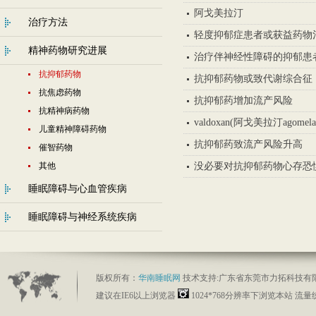
阿戈美拉汀
治疗方法
轻度抑郁症患者或获益药物
精神药物研究进展
治疗伴神经性障碍的抑郁患
抗抑郁药物
抗抑郁药物或致代谢综合征
抗焦虑药物
抗抑郁药增加流产风险
抗精神病药物
valdoxan(阿戈美拉汀agom
儿童精神障碍药物
抗抑郁药致流产风险升高
催智药物
其他
没必要对抗抑郁药物心存恐
睡眠障碍与心血管疾病
睡眠障碍与神经系统疾病
版权所有：
华南睡眠网
技术支持:
广东省东莞市力拓科技有
建议在IE6以上浏览器
1024*768分辨率下浏览本站 流