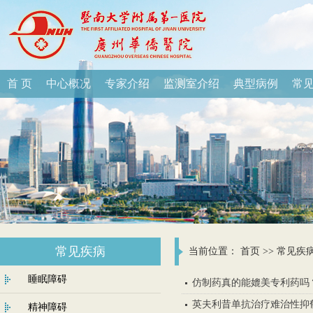
首 页
中心概况
专家介绍
监测室介绍
典型病例
常
常见疾病
当前位置：
首页
>>
常见疾
睡眠障碍
仿制药真的能媲美专利药吗
英夫利昔单抗治疗难治性抑
精神障碍