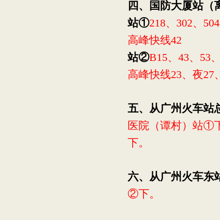
四、国防大厦站（
站①
218
、
302
、
504
高峰快线
42
站②
B15
、
43
、
53
高峰快线
23
、夜
27
五、从广州火车站
医院（谭村）站①
下。
六、从广州火车东
②下。