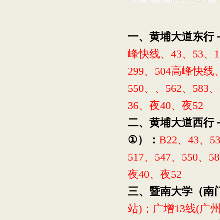
一、黄埔大道东行
峰快
线、
43
、
53
、
1
299
、
504
高峰快线
550
、、
562
、
583
、
36
、夜
40
、夜
52
二、黄埔大道西行
①
）：
B22
、
43
、
5
517
、
547
、
550
、
58
夜
40
、夜
52
三、暨南大学（南门
站
)
；广增
13
线
(
广