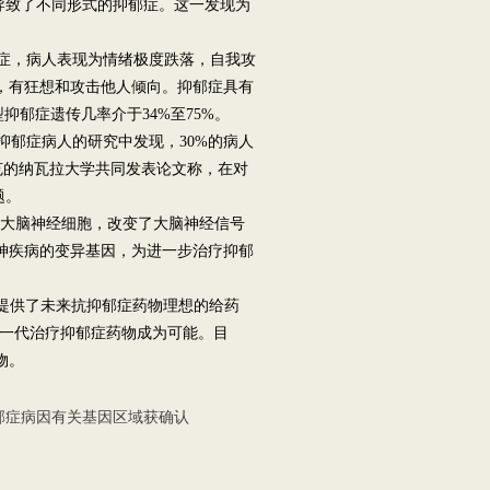
体导致了不同形式的抑郁症。这一发现为
症，病人表现为情绪极度跌落，自我攻
，有狂想和攻击他人倾向。抑郁症具有
抑郁症遗传几率介于34%至75%。
抑郁症病人的研究中发现，30%的病人
北克的纳瓦拉大学共同发表论文称，在对
题。
了大脑神经细胞，改变了大脑神经信号
神疾病的变异基因，为进一步治疗抑郁
提供了未来抗抑郁症药物理想的给药
新一代治疗抑郁症药物成为可能。目
物。
郁症病因有关基因区域获确认