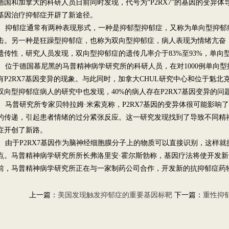
德国和加拿大的科研人员日前同时发现，代号为“P2RX7”的基因的变异
基因治疗抑郁症开辟了新途径。
抑郁症通常有两种表现形式，一种是抑郁型抑郁症，又称为单向型抑郁
击。另一种是狂躁型抑郁症，也称为双向型抑郁症，病人表现为情绪亢奋
遗传性，研究人员发现，双向型抑郁症的遗传几率介于83%至93%，单向型
位于德国慕尼黑的马普精神病学研究所的科研人员，在对1000例单向型
有P2RX7基因变异的现象。与此同时，加拿大CHUL研究中心和位于魁
双向型抑郁症病人的研究中也发现，40%的病人存在P2RX7基因变异的问
马普研究所专家贝特拉姆·米索克称，P2RX7基因的变异体很可能影响
的传递，引起患者情绪的过分紧张反应。这一研究发现找到了导致不同精
症开创了新路。
由于P2RX7基因作为脑神经细胞膜分子上的物质可以直接识别，这样就
点。马普精神病学研究所所长弗洛里安·霍尔斯勃称，基因疗法将使开发
前，马普精神病学研究所正在与一家制药公司合作，开发新的抗抑郁症药
上一篇：
美国发现触发抑郁症的重要基因标靶
下一篇：
重性抑